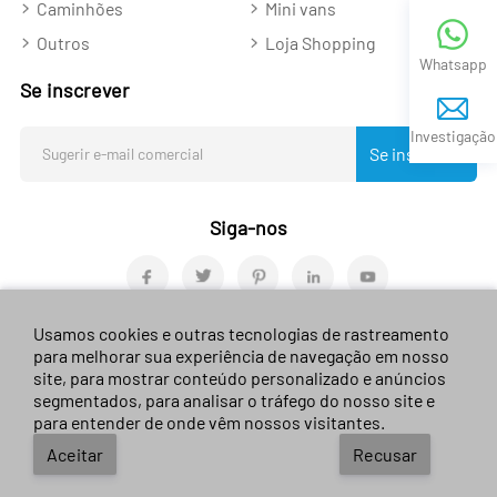
Caminhões
Mini vans
Outros
Loja Shopping
Whatsapp
Se inscrever
Investigação
Se inscrever
Siga-nos
Usamos cookies e outras tecnologias de rastreamento
para melhorar sua experiência de navegação em nosso
site, para mostrar conteúdo personalizado e anúncios
© 2023 sales-car.com. Todos os direitos
segmentados, para analisar o tráfego do nosso site e
reservados.
Guizhou ICP nº 2024026624
para entender de onde vêm nossos visitantes.
Termos de uso
/
Privacidade Ambiental
/
Política
Aceitar
Recusar