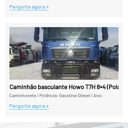
Pergunte agora
Caminhão basculante Howo T7H 8×4 (Polar Edi
Caminhonete
/
Potência: Gasolina-Diesel
/
Ano:
Pergunte agora