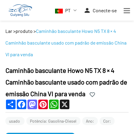
PT
Conecte-se
Lar
>
produto
>
Caminhão basculante Howo N5 TX 8 × 4
Caminhão basculante usado com padrão de emissão China
VI para venda
Caminhão basculante Howo N5 TX 8 × 4
Caminhão basculante usado com padrão de
emissão China VI para venda
Share
Facebook
Mastodon
Pinterest
WhatsApp
X
usado
Potência: Gasolina-Diesel
Ano:
Cor: