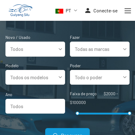
PT
Conecte-se
Novo / Usado
Fazer
Modelo
Poder
Faixa de preço
$
2000
-
Ano
$
100000