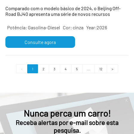
usado altamente econômico
Comparado com o modelo básico de 2024, o Beijing Off-
Road BJ40 apresenta uma série de novos recursos
Potência: Gasolina-Diesel
Cor: cinza
Year:2026
Consulte agora
<
1
2
3
4
5
…
12
>
Nunca perca um carro!
Receba alertas por e-mail sobre esta
pesquisa.