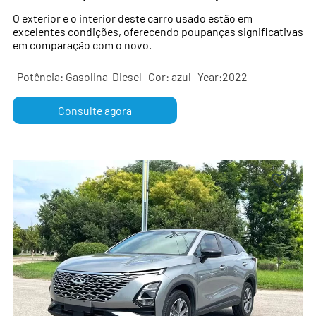
chinês confiável de carros usados
O exterior e o interior deste carro usado estão em
excelentes condições, oferecendo poupanças significativas
em comparação com o novo.
Potência: Gasolina-Diesel
Cor: azul
Year:2022
Consulte agora